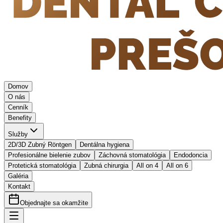
Domov
O nás
Cenník
Benefity
Služby
2D/3D Zubný Röntgen
Dentálna hygiena
Profesionálne bielenie zubov
Záchovná stomatológia
Endodoncia
Protetická stomatológia
Zubná chirurgia
All on 4
All on 6
Galéria
Kontakt
Objednajte sa okamžite