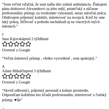
“
Som veľmi vďačná, že som našla túto zubnú ambulanciu. Ďakujem
pánu doktorovi Alexandrovi za jeho milý, priateľský a súčasne
profesionálny prístup; za svedomito vykonanú, neraz náročnú prácu.
Obdivujem príjemný kolektív, ústretovosť na recepcii. Kiež by sme
taký pokoj, žičlivosť a pohodu nachádzali aj na viacerých iných
miestach.
”
J
Jana Kijovská
pred 2 týždňami
Overené z Google
“
Veľmi ústretový prístup , všetko vysvetlené , som spokojný.
”
A
Adam Mihalčin
pred 3 týždňami
Overené z Google
“
Skvelí odborníci, príjemný personál a krásne prostredie.
Odporúčam každému kto hľadá profesionalitu, ústretovosť a ľudský
prístup .♥️👍
”