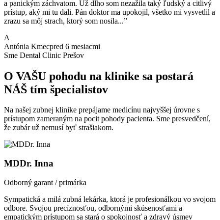
a panickým záchvatom. Už dlho som nezažila taký ľudský a citlivý
prístup, aký mi tu dali. Pán doktor ma upokojil, všetko mi vysvetlil a
zrazu sa môj strach, ktorý som nosila...
”
A
Antónia Kmec
pred 6 mesiacmi
Sme Dental Clinic Prešov
O VAŠU pohodu na klinike sa postará
NÁŠ tím špecialistov
Na našej zubnej klinike prepájame medicínu najvyššej úrovne s
prístupom zameraným na pocit pohody pacienta. Sme presvedčení,
že zubár už nemusí byť strašiakom.
MDDr. Inna
Odborný garant / primárka
Sympatická a milá zubná lekárka, ktorá je profesionálkou vo svojom
odbore. Svojou precíznosťou, odbornými skúsenosťami a
empatickým prístupom sa stará o spokojnosť a zdravý úsmev