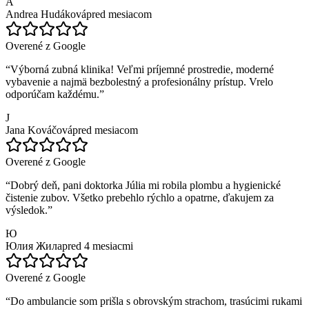
A
Andrea Hudáková
pred mesiacom
Overené z Google
“
Výborná zubná klinika! Veľmi príjemné prostredie, moderné
vybavenie a najmä bezbolestný a profesionálny prístup. Vrelo
odporúčam každému.
”
J
Jana Kováčová
pred mesiacom
Overené z Google
“
Dobrý deň, pani doktorka Júlia mi robila plombu a hygienické
čistenie zubov. Všetko prebehlo rýchlo a opatrne, ďakujem za
výsledok.
”
Ю
Юлия Жила
pred 4 mesiacmi
Overené z Google
“
Do ambulancie som prišla s obrovským strachom, trasúcimi rukami