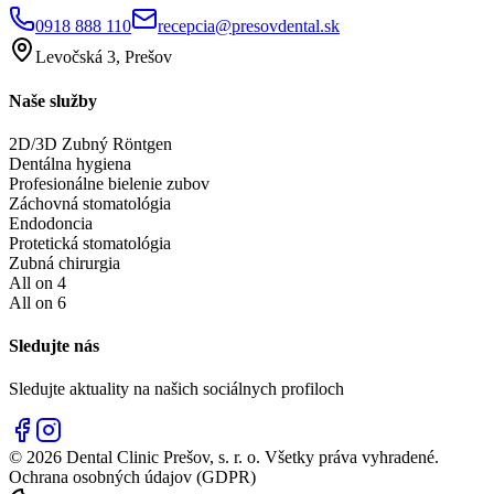
0918 888 110
recepcia@presovdental.sk
Levočská 3, Prešov
Naše služby
2D/3D Zubný Röntgen
Dentálna hygiena
Profesionálne bielenie zubov
Záchovná stomatológia
Endodoncia
Protetická stomatológia
Zubná chirurgia
All on 4
All on 6
Sledujte nás
Sledujte aktuality na našich sociálnych profiloch
©
2026
Dental Clinic Prešov, s. r. o. Všetky práva vyhradené.
Ochrana osobných údajov (GDPR)