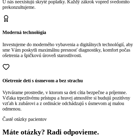
U nás neexistujú skryté poplatky. Každý zákrok vopred svedomito
prekonzultujeme.
Moderná technológia
Investujeme do moderného vybavenia a digitálnych technológií, aby
sme Vám poskytli maximálnu presnosť diagnostiky, komfort počas
ošetrenia a špičkovú úroveň starostlivosti.
Ošetrenie detí s úsmevom a bez strachu
Vytvárame prostredie, v ktorom sa deti cítia bezpečne a príjemne.
Vďaka trpezlivému prístupu a hravej atmosfére si budujú pozitívny
vzťah k zubárovi a z ordinácie odchádzajú s úsmevom aj malou
odmenou.
Časté otázky pacientov
Máte otázky? Radi odpovieme.