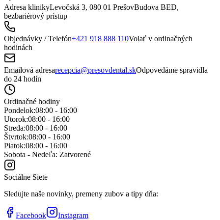
Adresa kliniky
Levočská 3, 080 01 Prešov
Budova BED,
bezbariérový prístup
Objednávky / Telefón
+421 918 888 110
Volať v ordinačných
hodinách
Emailová adresa
recepcia@presovdental.sk
Odpovedáme spravidla
do 24 hodín
Ordinačné hodiny
Pondelok:
08:00 - 16:00
Utorok:
08:00 - 16:00
Streda:
08:00 - 16:00
Štvrtok:
08:00 - 16:00
Piatok:
08:00 - 16:00
Sobota - Nedeľa: Zatvorené
Sociálne Siete
Sledujte naše novinky, premeny zubov a tipy dňa:
Facebook
Instagram