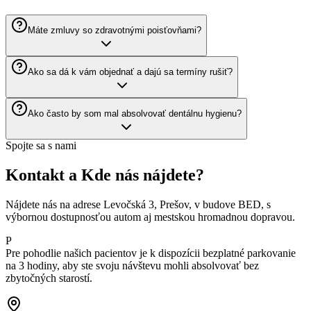
Máte zmluvy so zdravotnými poisťovňami?
Ako sa dá k vám objednať a dajú sa termíny rušiť?
Ako často by som mal absolvovať dentálnu hygienu?
Spojte sa s nami
Kontakt a Kde nás nájdete?
Nájdete nás na adrese Levočská 3, Prešov, v budove BED, s
výbornou dostupnosťou autom aj mestskou hromadnou dopravou.
P
Pre pohodlie našich pacientov je k dispozícii bezplatné parkovanie
na 3 hodiny, aby ste svoju návštevu mohli absolvovať bez
zbytočných starostí.