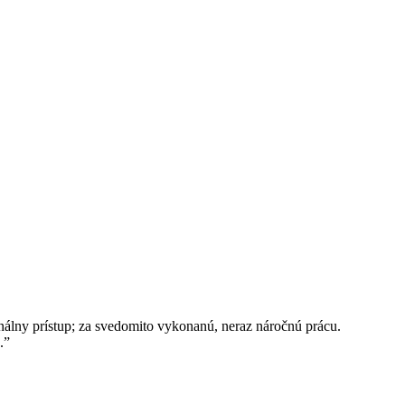
álny prístup; za svedomito vykonanú, neraz náročnú prácu.
.
”