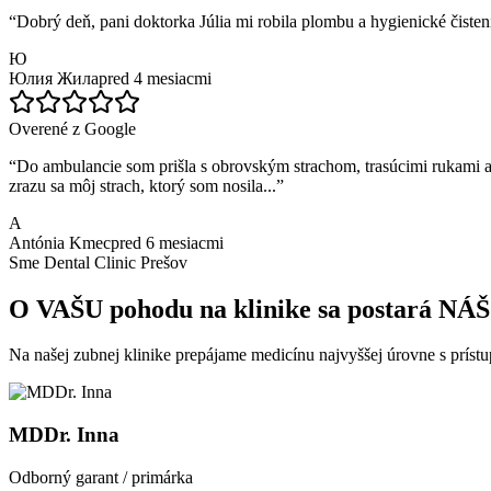
“
Dobrý deň, pani doktorka Júlia mi robila plombu a hygienické čiste
Ю
Юлия Жила
pred 4 mesiacmi
Overené z Google
“
Do ambulancie som prišla s obrovským strachom, trasúcimi rukami a p
zrazu sa môj strach, ktorý som nosila...
”
A
Antónia Kmec
pred 6 mesiacmi
Sme Dental Clinic Prešov
O VAŠU pohodu na klinike sa postará NÁŠ 
Na našej zubnej klinike prepájame medicínu najvyššej úrovne s prís
MDDr. Inna
Odborný garant / primárka