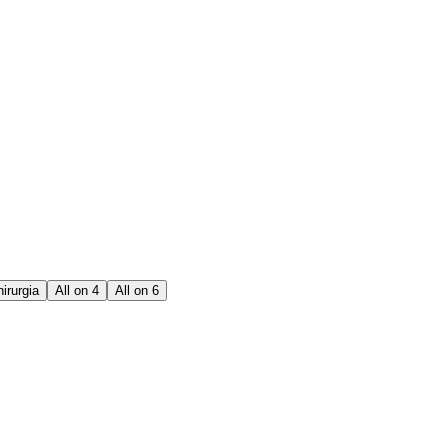
irurgia
All on 4
All on 6