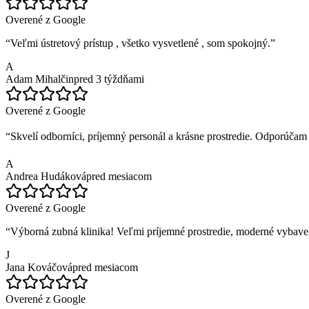
Overené z Google
“
Veľmi ústretový prístup , všetko vysvetlené , som spokojný.
”
A
Adam Mihalčin
pred 3 týždňami
Overené z Google
“
Skvelí odborníci, príjemný personál a krásne prostredie. Odporúčam 
A
Andrea Hudáková
pred mesiacom
Overené z Google
“
Výborná zubná klinika! Veľmi príjemné prostredie, moderné vybave
J
Jana Kováčová
pred mesiacom
Overené z Google