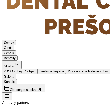
Domov
O nás
Cenník
Benefity
Služby
2D/3D Zubný Röntgen
Dentálna hygiena
Profesionálne bielenie zubov
Galéria
Kontakt
Objednajte sa okamžite
Zmluvný partner: