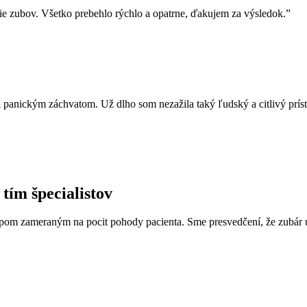
nie zubov. Všetko prebehlo rýchlo a opatrne, ďakujem za výsledok.
”
anickým záchvatom. Už dlho som nezažila taký ľudský a citlivý prístup
tím špecialistov
tupom zameraným na pocit pohody pacienta. Sme presvedčení, že zubár 